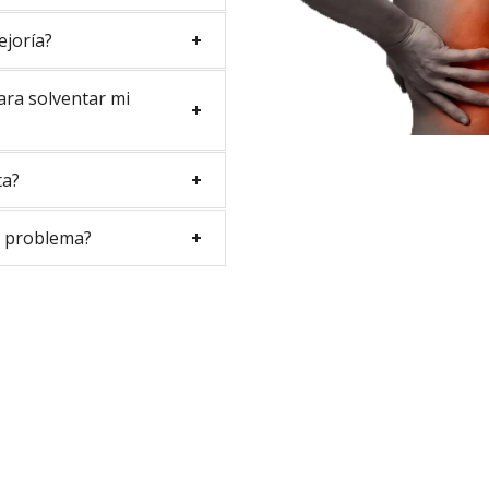
joría?
ara solventar mi
ta?
i problema?