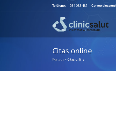
934 083 487
Teléfono:
Correo electróni
Citas online
Portada
»
Citas online