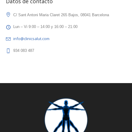
Datos de contacto
C/ Sant Antoni Maria Claret 265 Bajos, 08041 Barcelona
Lun – Vi 9:00 – 14:00 y 16:00 – 21:00
info@clinicsalut.com
934 083 487