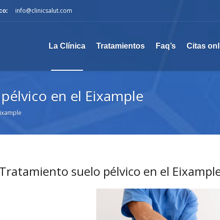
info@clinicsalut.com
co:
La Clínica
Tratamientos
Faq’s
Citas onl
pélvico en el Eixample
Eixample
Tratamiento suelo pélvico en el Eixampl