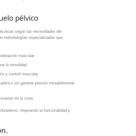
uelo pélvico
técnicas según las necesidades del
con metodologías especializadas que
oordinación muscular.
rar la movilidad.
ión y control muscular.
o pélvico sin generar presión intraabdominal
cesarias en la zona.
 duraderos, mejorando la funcionalidad y
ón.