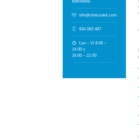
Barcelona
info@clinicsalut.com
934 083 487
Lun – Vi 9:00 –
14:00 y
16:00 – 21:00